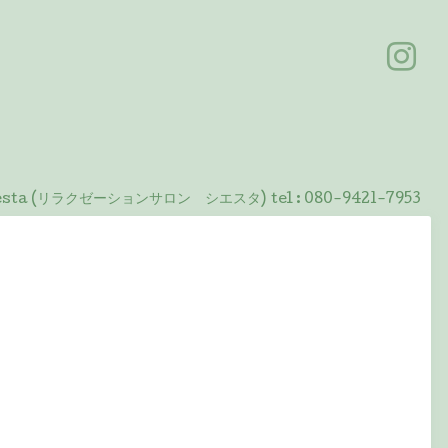
 Siesta (リラクゼーションサロン シエスタ)
tel :
080-9421-7953