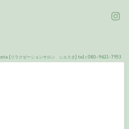
 Siesta (リラクゼーションサロン シエスタ)
tel :
080-9421-7953