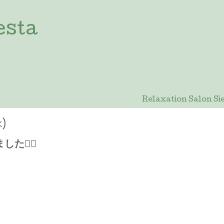
esta
Relaxation Salon
水)
🙇‍♀️