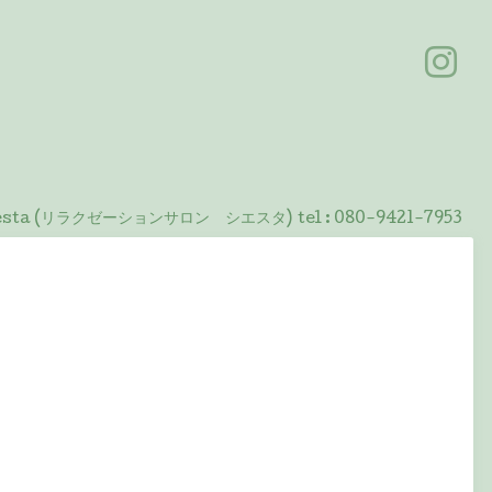
 Siesta (リラクゼーションサロン シエスタ)
tel :
080-9421-7953