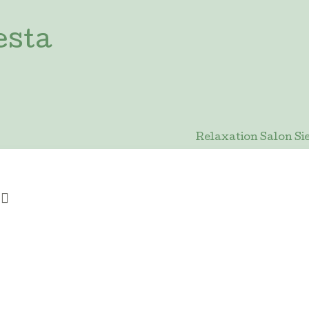
esta
Relaxation Salon
️