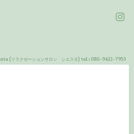
 Siesta (リラクゼーションサロン シエスタ)
tel :
080-9421-7953