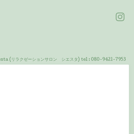
 Siesta (リラクゼーションサロン シエスタ)
tel :
080-9421-7953