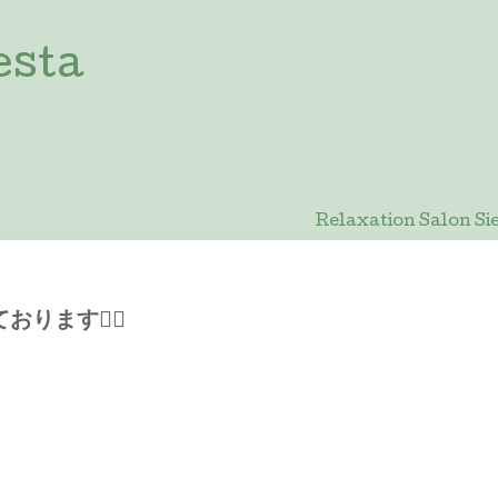
esta
Relaxation Salon
ます🙇‍♀️