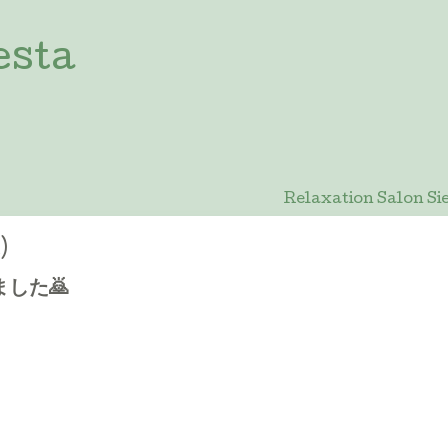
esta
Relaxation Salon
)
した🙇