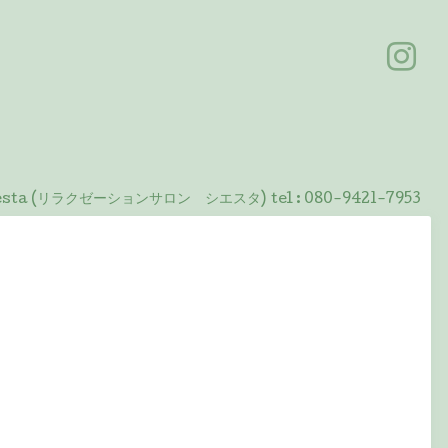
 Siesta (リラクゼーションサロン シエスタ)
tel :
080-9421-7953