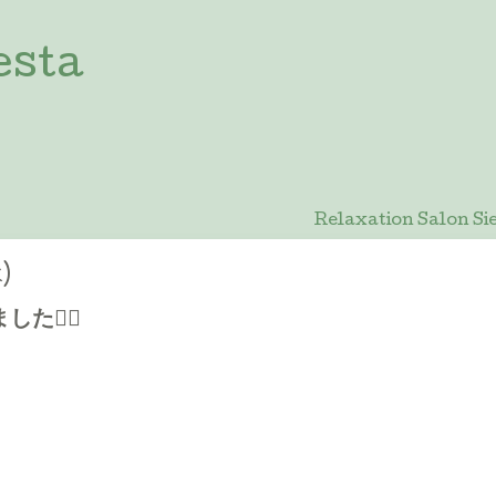
esta
Relaxation Salon
)
🙇‍♀️