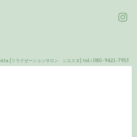
 Siesta (リラクゼーションサロン シエスタ)
tel :
080-9421-7953