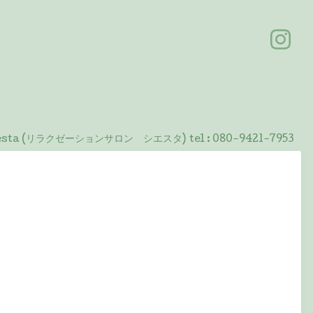
 Siesta (リラクゼーションサロン シエスタ)
tel :
080-9421-7953