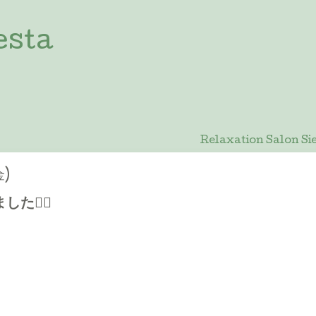
esta
Relaxation Salon
金)
🙇‍♀️