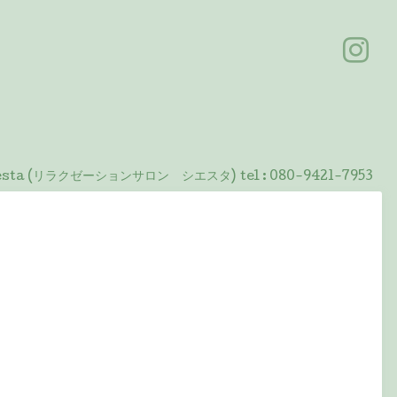
 Siesta (リラクゼーションサロン シエスタ)
tel :
080-9421-7953