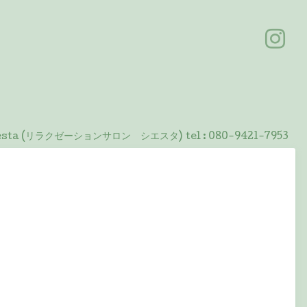
 Siesta (リラクゼーションサロン シエスタ)
tel :
080-9421-7953