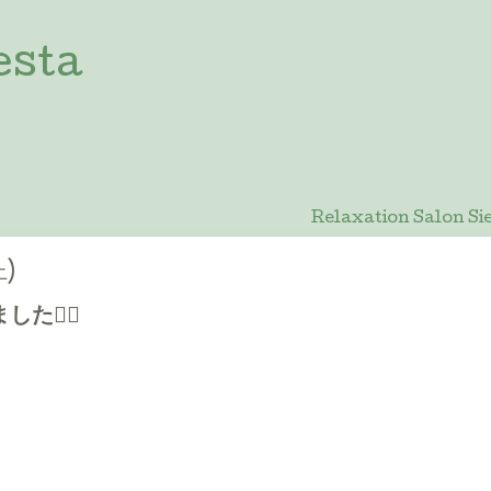
esta
Relaxation Salon
土)
🙇‍♀️