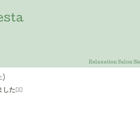
esta
Relaxation Salon
土)
🙇‍♀️