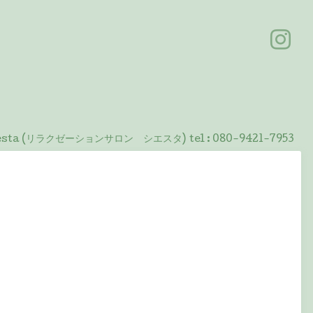
 Siesta (リラクゼーションサロン シエスタ)
tel :
080-9421-7953