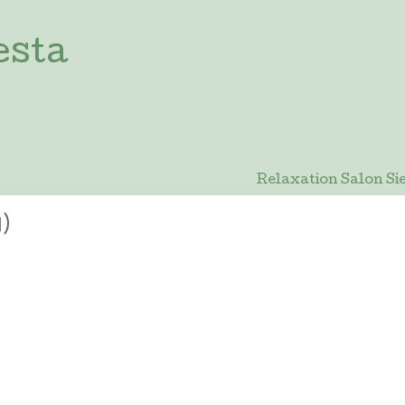
esta
Relaxation Salon
日)