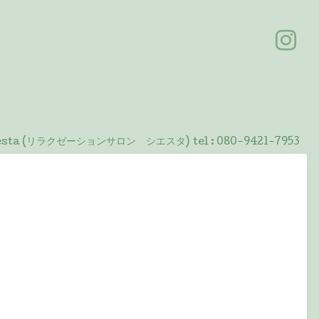
 Siesta (リラクゼーションサロン シエスタ)
tel :
080-9421-7953