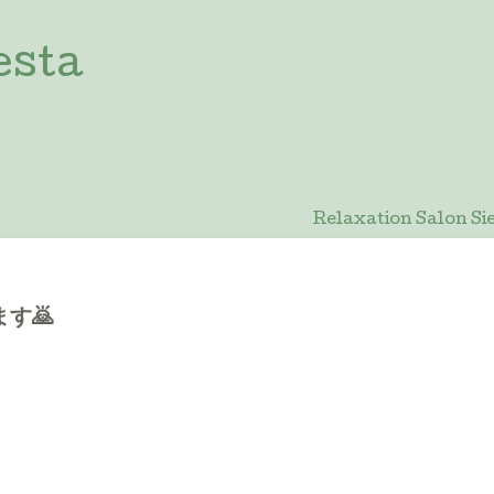
esta
Relaxation Salon
す🙇