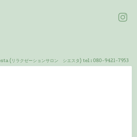
 Siesta (リラクゼーションサロン シエスタ)
tel :
080-9421-7953