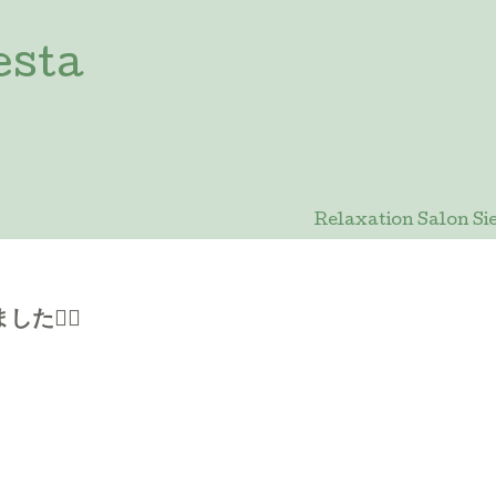
esta
Relaxation Salon
🙇‍♀️