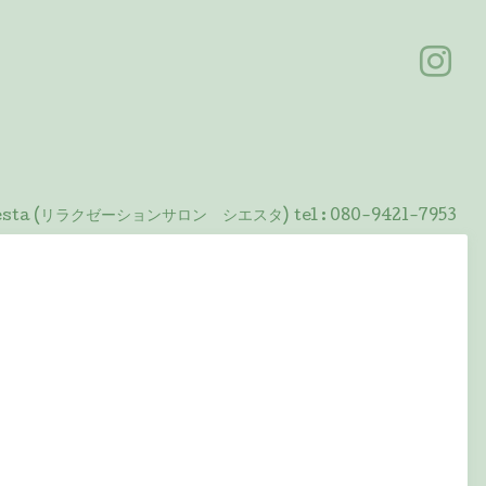
 Siesta (リラクゼーションサロン シエスタ)
tel :
080-9421-7953