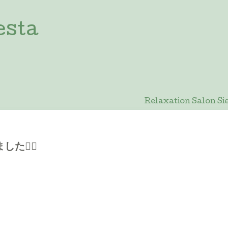
esta
Relaxation Salon
🙇‍♀️