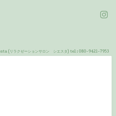
 Siesta (リラクゼーションサロン シエスタ)
tel :
080-9421-7953