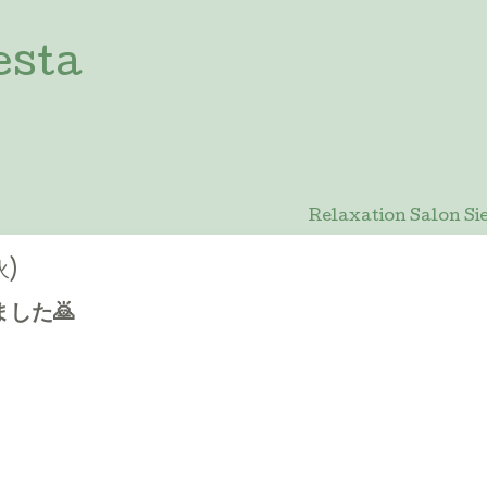
esta
Relaxation Salon
火)
した🙇