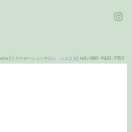
 Siesta (リラクゼーションサロン シエスタ)
tel :
080-9421-7953