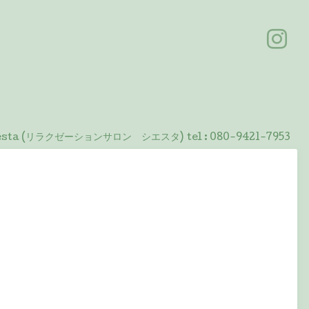
 Siesta (リラクゼーションサロン シエスタ)
tel :
080-9421-7953