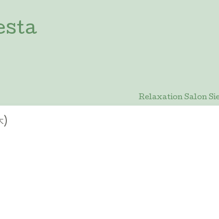
esta
Relaxation Salon
木)