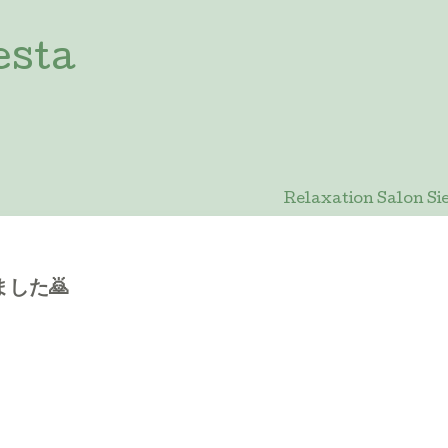
esta
Relaxation Salon
した🙇