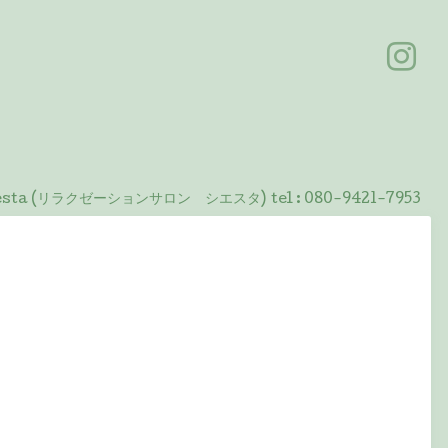
 Siesta (リラクゼーションサロン シエスタ)
tel :
080-9421-7953