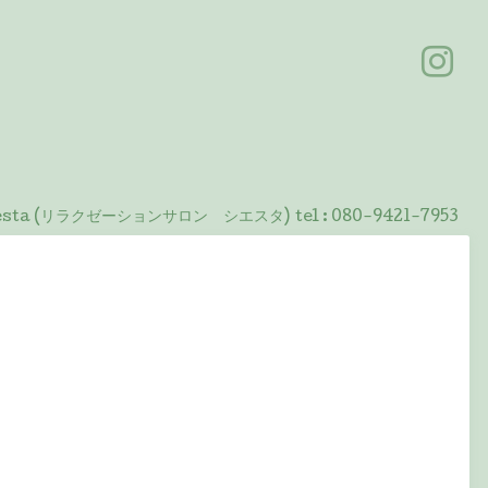
 Siesta (リラクゼーションサロン シエスタ)
tel :
080-9421-7953