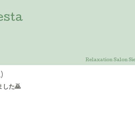
esta
Relaxation Salon
)
した🙇