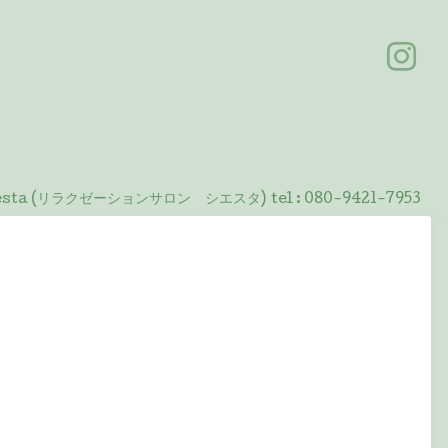
 Siesta (リラクゼーションサロン シエスタ)
tel :
080-9421-7953