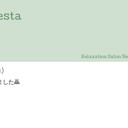
esta
Relaxation Salon
水)
した🙇