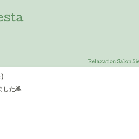
esta
Relaxation Salon
土)
した🙇