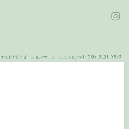
 Siesta (リラクゼーションサロン シエスタ)
tel :
080-9421-7953