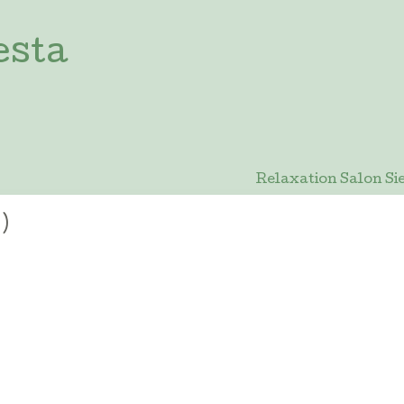
esta
Relaxation Salon
)