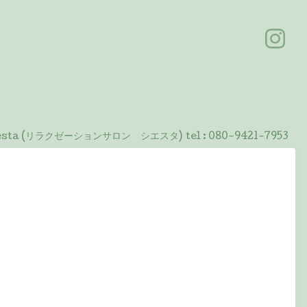
 Siesta (リラクゼーションサロン シエスタ)
tel :
080-9421-7953