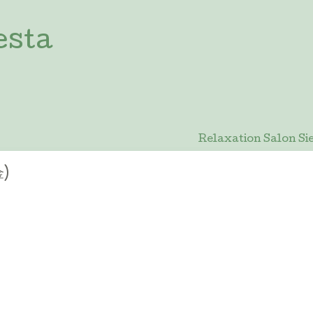
esta
Relaxation Salon
金)