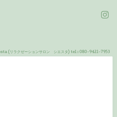
 Siesta (リラクゼーションサロン シエスタ)
tel :
080-9421-7953