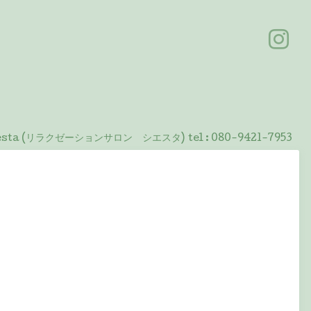
 Siesta (リラクゼーションサロン シエスタ)
tel :
080-9421-7953