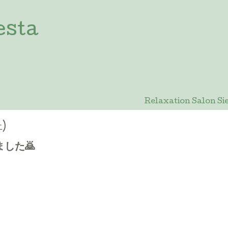
esta
Relaxation Salon
土)
した🙇