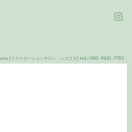
 Siesta (リラクゼーションサロン シエスタ)
tel :
080-9421-7953