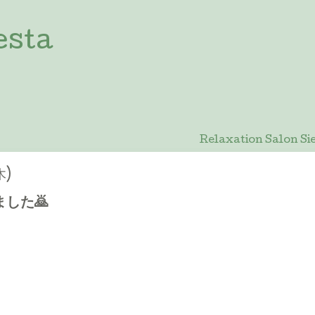
esta
Relaxation Salon
木)
した🙇