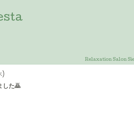
esta
Relaxation Salon
木)
した🙇