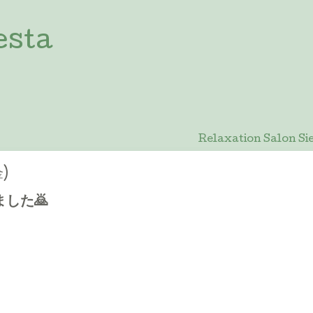
esta
Relaxation Salon
金)
した🙇