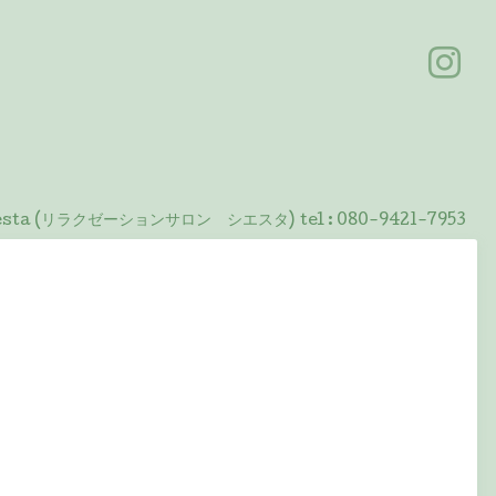
 Siesta (リラクゼーションサロン シエスタ)
tel :
080-9421-7953