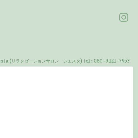
 Siesta (リラクゼーションサロン シエスタ)
tel :
080-9421-7953