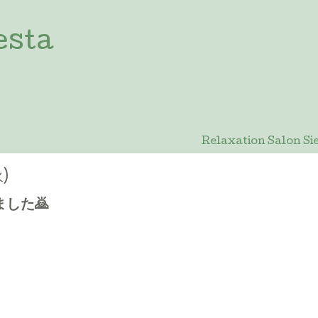
esta
Relaxation Salon
火)
した🙇