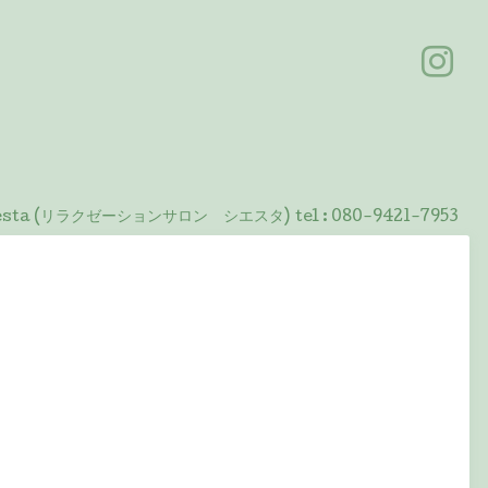
 Siesta (リラクゼーションサロン シエスタ)
tel :
080-9421-7953