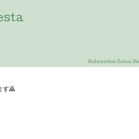
esta
Relaxation Salon
す🙇