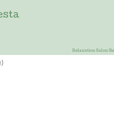
esta
Relaxation Salon
月)