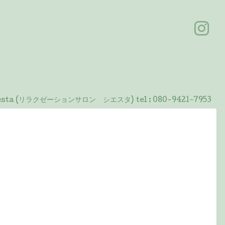
 Siesta (リラクゼーションサロン シエスタ)
tel :
080-9421-7953