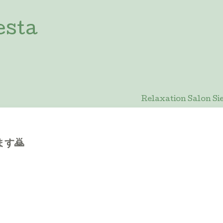
esta
Relaxation Salon
す🙇