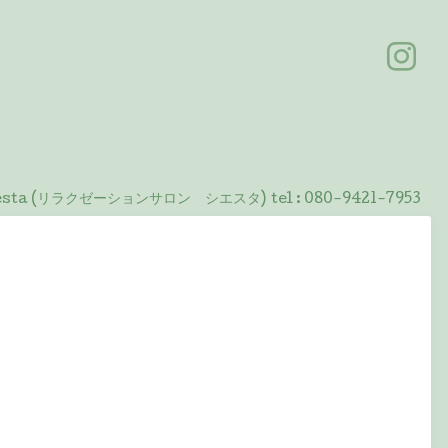
 Siesta (リラクゼーションサロン シエスタ)
tel :
080-9421-7953